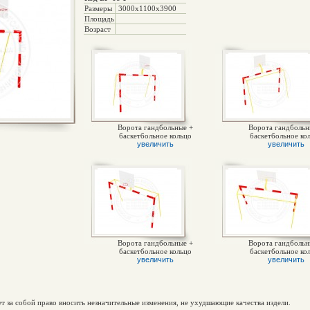
Размеры
3000х1100х3900
Площадь
Возраст
Ворота гандбольные +
Ворота гандбольн
баскетбольное кольцо
баскетбольное ко
увеличить
увеличить
Ворота гандбольные +
Ворота гандбольн
баскетбольное кольцо
баскетбольное ко
увеличить
увеличить
ет за собой право вносить незначительные изменения, не ухудшающие качества издели.