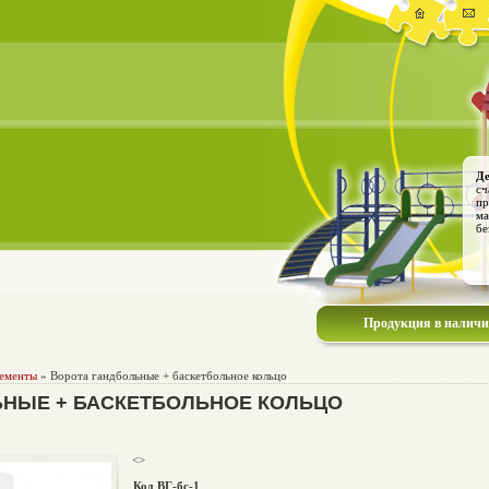
Де
сч
пр
ма
бе
Продукция в налич
лементы
» Ворота гандбольные + баскетбольное кольцо
ЬНЫЕ + БАСКЕТБОЛЬНОЕ КОЛЬЦО
<>
Код ВГ-бс-1