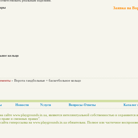
ответствовать реальным изделиям.
вары
Заявка на Во
ьное кольцо
лементы
» Ворота гандбольные + баскетбольное кольцо
ы
Новости
Услуги
Вопросы-Ответы
Каталог 
на сайте www.playgrounds.in.ua, являются интеллектуальной собственностью и охраняются в
 праве и смежных правах".
айта гиперссылка на www.playgrounds.in.ua обязательна. Полное или частичное воспроизв