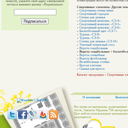
Иллюстрации могут не полностью со
новости, укажите свой адрес электронной
почты и нажмите кнопку «Подписаться»
Спортивные элементы. Другие то
»
Спортивная стенка мини
»
Спортивный городок
»
Стенка для лазанья
»
Спортивный комплекс «СЭ-4»
»
Спортивный комплекс «СЭ-5»
»
Спортивный комплекс «СЭ-6»
»
Баскетбольный щит «СЭ-7»
»
Турник «СЭ-8»
»
Турник «СЭ-9»
»
Стенка для лазанья «СЭ-10»
»
Уличный теннисный стол
»
Ворота гандбольные
»
Ворота гандбольные + баскетбол
»
Ворота хоккейные
»
Ворота футбольные
»
Волейбольные стойки
»
Брусья уличные
»
Скамья для пресса
Каталог продукции
»
Спортивные э
О компании
Контакт
Все права на материалы, размещенные 
числе, Законом Украины "Об авторском
При любом использовании материалов с
запрещается.