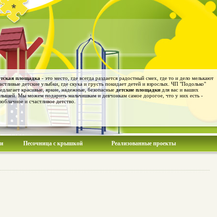
тская площадка
- это место, где всегда раздается радостный смех, где то и дело мелькают
астливые детские улыбки, где скука и грусть покидает детей и взрослых. ЧП "Подолько"
едлагает красивые, яркие, надежные, безопасные
детские площадки
для вас и ваших
лышей. Мы можем подарить мальчишкам и девчонкам самое дорогое, что у них есть -
зоблачное и счастливое детство.
ии
Песочница с крышкой
Реализованные проекты