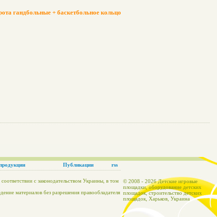
рота гандбольные + баскетбольное кольцо
продукции
Публикации
rss
 соответствии с законодательством Украины, в том
© 2008 - 2026 Детские игровые
площадки, оборудование детских
едение материалов без разрешения правообладателя
площадок, строительство детских
площадок, Харьков, Украина