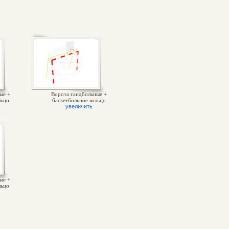
ые +
Ворота гандбольные +
льцо
баскетбольное кольцо
увеличить
ые +
льцо