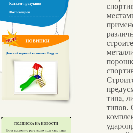
Каталог продукции
спорти
Фотогалерея
местами
примен
различ
НОВИНКИ
строит
металл
Детский игровой комплекс Радуга
порошк
спорти
Строит
предус
типа, л
типов.
компле
удароп
ПОДПИСКА НА НОВОСТИ
Если вы хотите регулярно получать наши