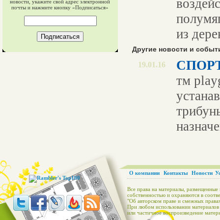
воздейс
новости, укажите свой адрес электронной
почты и нажмите кнопку «Подписаться»
полумя
из дере
Другие новости и событ
СПОР
19.01.16
тм play
устанав
трибун
назначе
О компании
Контакты
Новости
У
Все права на материалы, размещенные 
собственностью и охраняются в соотве
"Об авторском праве и смежных правах
При любом использовании материалов с
или частичное воспроизведение матери