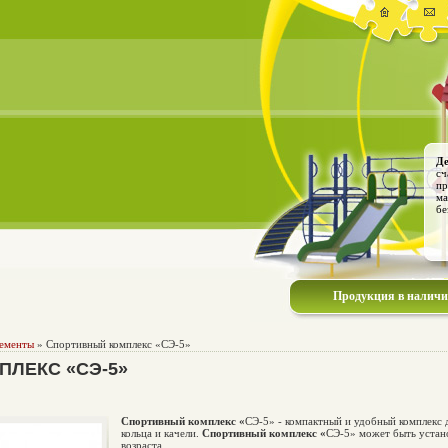
Де
сч
пр
ма
бе
Продукция в налич
лементы
» Спортивный комплекс «СЭ-5»
ЛЕКС «СЭ-5»
Спортивный комплекс «
СЭ-5» - компактный и удобный комплекс д
кольца и качели.
Спортивный комплекс «
СЭ-5» может быть устан
возраста.