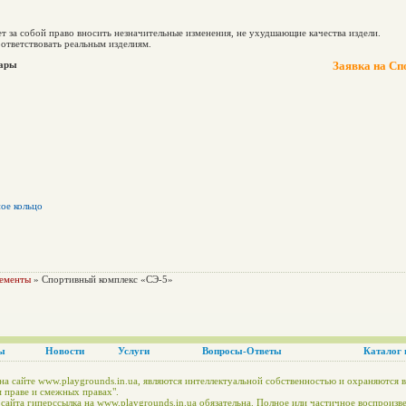
ет за собой право вносить незначительные изменения, не ухудшающие качества издели.
ответствовать реальным изделиям.
вары
Заявка на Сп
ое кольцо
лементы
» Спортивный комплекс «СЭ-5»
ы
Новости
Услуги
Вопросы-Ответы
Каталог 
на сайте www.playgrounds.in.ua, являются интеллектуальной собственностью и охраняются в
 праве и смежных правах".
айта гиперссылка на www.playgrounds.in.ua обязательна. Полное или частичное воспроизв