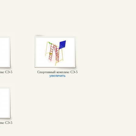
екс СЭ-5
Спортивный комплекс СЭ-5
ь
увеличить
екс СЭ-5
ь