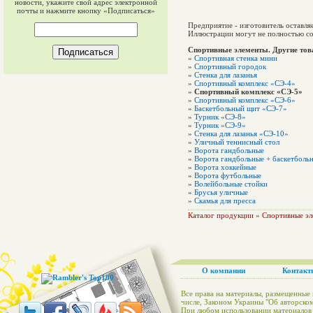
новости, укажите свой адрес электронной
почты и нажмите кнопку «Подписаться»
Предприятие - изготовитель оставля
Иллюстрации могут не полностью со
Спортивные элементы. Другие то
»
Спортивная стенка мини
»
Спортивный городок
»
Стенка для лазанья
»
Спортивный комплекс «СЭ-4»
»
Спортивный комплекс «СЭ-5»
»
Спортивный комплекс «СЭ-6»
»
Баскетбольный щит «СЭ-7»
»
Турник «СЭ-8»
»
Турник «СЭ-9»
»
Стенка для лазанья «СЭ-10»
»
Уличный теннисный стол
»
Ворота гандбольные
»
Ворота гандбольные + баскетбольн
»
Ворота хоккейные
»
Ворота футбольные
»
Волейбольные стойки
»
Брусья уличные
»
Скамья для пресса
Каталог продукции
»
Спортивные э
О компании
Контакт
Все права на материалы, размещенные 
числе, Законом Украины "Об авторском
При любом использовании материалов с