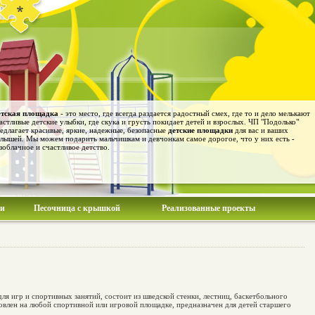
тская площадка
- это место, где всегда раздается радостный смех, где то и дело мелькают
астливые детские улыбки, где скука и грусть покидает детей и взрослых. ЧП "Подолько"
едлагает красивые, яркие, надежные, безопасные
детские площадки
для вас и ваших
лышей. Мы можем подарить мальчишкам и девчонкам самое дорогое, что у них есть -
зоблачное и счастливое детство.
ии
Песочница с крышкой
Реализованные проекты
ля игр и спортивных занятий, состоит из шведской стенки, лестниц, баскетбольного
овлен на любой спортивной или игровой площадке, предназначен для детей старшего