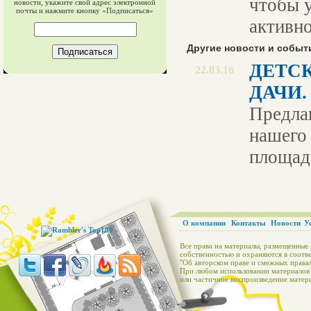
чтобы у
новости, укажите свой адрес электронной
почты и нажмите кнопку «Подписаться»
активно
Другие новости и событ
ДЕТС
22.03.16
ДАЧИ.
Предла
нашего 
площадк
О компании
Контакты
Новости
У
Все права на материалы, размещенные 
собственностью и охраняются в соотве
"Об авторском праве и смежных правах
При любом использовании материалов с
или частичное воспроизведение матери