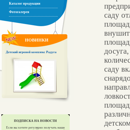
Каталог продукции
предпр
Фотогалерея
саду от
площадк
внушит
НОВИНКИ
площадк
досуга,
Детский игровой комплекс Радуга
количес
саду в
снарядо
направл
ловкост
площадк
различн
детском
ПОДПИСКА НА НОВОСТИ
Если вы хотите регулярно получать наши