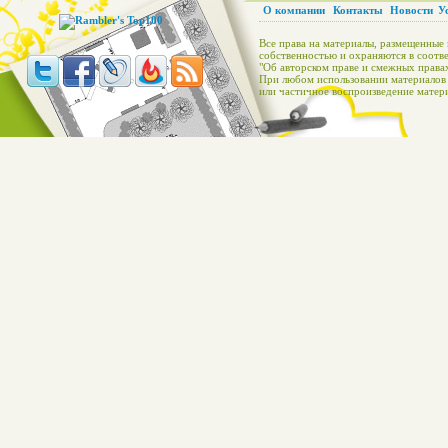
О компании
Контакты
Новости
У
Все права на материалы, размещенные 
собственностью и охраняются в соотве
"Об авторском праве и смежных правах
При любом использовании материалов с
или частичное воспроизведение матери