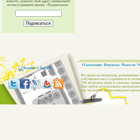
новости, укажите свой адрес электронной
почты и нажмите кнопку «Подписаться»
О компании
Контакты
Новости
У
Все права на материалы, размещенные 
собственностью и охраняются в соотве
"Об авторском праве и смежных правах
При любом использовании материалов с
или частичное воспроизведение матери