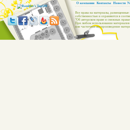
О компании
Контакты
Новости
У
Все права на материалы, размещенные 
собственностью и охраняются в соотве
"Об авторском праве и смежных правах
При любом использовании материалов с
или частичное воспроизведение матери