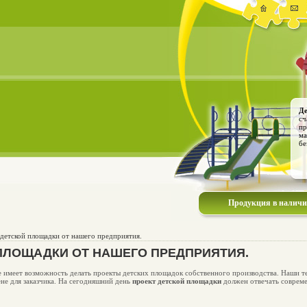
Де
сч
пр
ма
бе
Продукция в налич
детской площадки от нашего предприятия.
ПЛОЩАДКИ ОТ НАШЕГО ПРЕДПРИЯТИЯ.
 имеет возможность делать проекты детских площадок собственного производства. Наши т
не для заказчика. На сегодняшний день
проект детской площадки
должен отвечать совреме