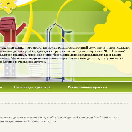
тская площадка
- это место, где всегда раздается радостный смех, где то и дело мелькают
астливые детские улыбки, где скука и грусть покидает детей и взрослых. ЧП "Подолько"
едлагает красивые, яркие, надежные, безопасные
детские площадки
для вас и ваших
лышей. Мы можем подарить мальчишкам и девчонкам самое дорогое, что у них есть -
зоблачное и счастливое детство.
ии
Песочница с крышкой
Реализованные проекты
ехнологи делают все возможное, чтобы проект детской площадки был безопасным и
нным требованиям безопасности детей.