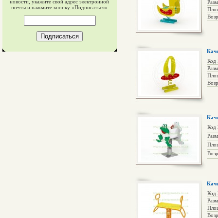
новости, укажите свой адрес электронной
Раз
почты и нажмите кнопку «Подписаться»
Пло
Возр
Кач
Код
Раз
Пло
Возр
Кач
Код
Раз
Пло
Возр
Кач
Код
Раз
Пло
Возр