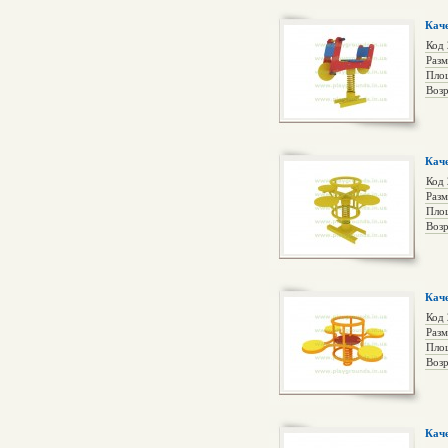
Кач
Код
Раз
Пло
Возр
Каче
Код
Раз
Пло
Возр
Каче
Код 
Раз
Пло
Возр
Каче