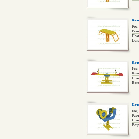
Кач
Код
Раз
Пло
Возр
Каче
Код
Раз
Пло
Возр
Кач
Код
Раз
Пло
Возр