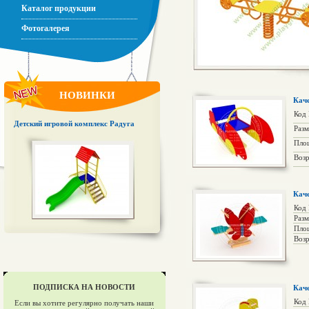
Каталог продукции
Фотогалерея
НОВИНКИ
Кач
Код
Детский игровой комплекс Радуга
Раз
Пло
Возр
Кач
Код
Раз
Пло
Возр
ПОДПИСКА НА НОВОСТИ
Кач
Код
Если вы хотите регулярно получать наши