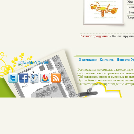
Код
Раз
Пло
Возр
Каталог продукции
» Качели пружи
О компании
Контакты
Новости
У
Все права на материалы, размещенные 
собственностью и охраняются в соотве
"Об авторском праве и смежных правах
При любом использовании материалов с
или частичное воспроизведение матери