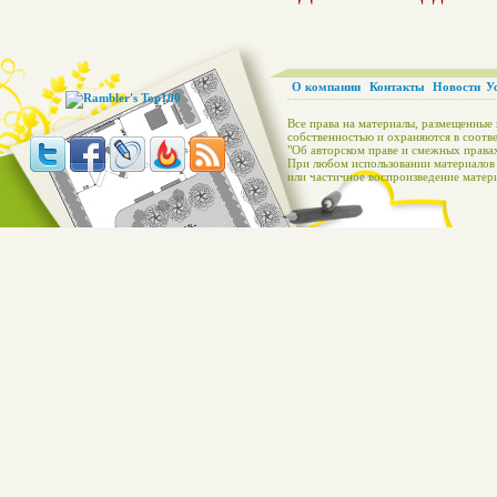
О компании
Контакты
Новости
У
Все права на материалы, размещенные 
собственностью и охраняются в соотве
"Об авторском праве и смежных правах
При любом использовании материалов с
или частичное воспроизведение матери