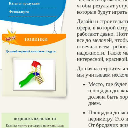
Каталог продукции
чтобы результат устро
которые будут играть
Фотогалерея
Дизайн и строительст
сфера, в которой со
работают давно. Поэ
НОВИНКИ
все до мелочей, чтоб
отвечало всем требов
Детский игровой комплекс Радуга
надежности. Также мы
интересной, красивой
До начала строительс
мы учитываем нескол
Место, где будет
площадка должна
должна быть хор
днем.
Площадка должна
периметру. Это и
ПОДПИСКА НА НОВОСТИ
От бродячих жив
Если вы хотите регулярно получать наши