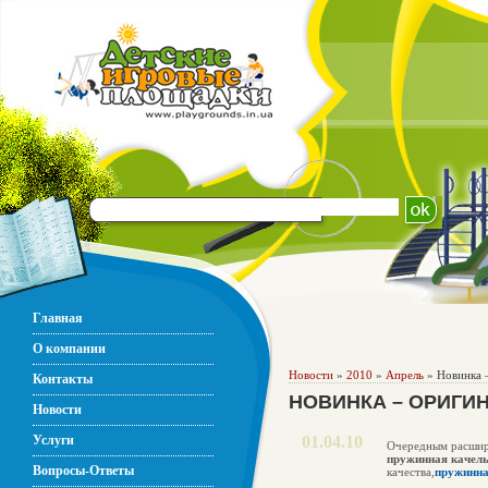
Главная
О компании
Новости
»
2010
»
Апрель
» Новинка –
Контакты
НОВИНКА – ОРИГИ
Новости
Услуги
01.04.10
Очередным расшире
пружинная качел
Вопросы-Ответы
качества,
пружинна