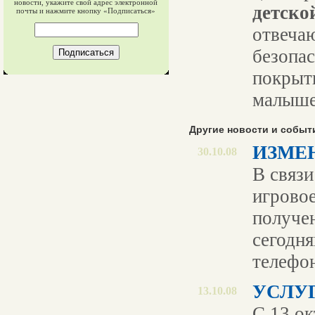
новости, укажите свой адрес электронной
детско
почты и нажмите кнопку «Подписаться»
отвеча
безопа
покрыт
малыше
Другие новости и событ
ИЗМЕ
30.10.08
В связи
игрово
получен
сегодн
телефо
УСЛУ
13.10.08
С 13 ок