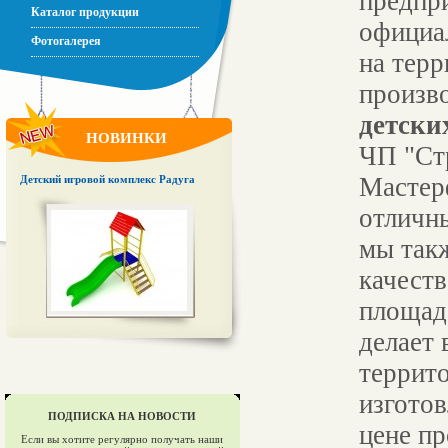
предпри
Каталог продукции
официа
Фотогалерея
на тер
произв
детски
НОВИНКИ
ЧП "Ст
Мастер
Детский игровой комплекс Радуга
отлич
мы так
качест
площад
делает 
террит
изгото
ПОДПИСКА НА НОВОСТИ
цене пр
Если вы хотите регулярно получать наши