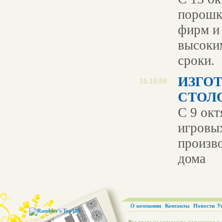
порошк
фирм и 
высоки
сроки.
ИЗГО
10.10.08
СТОЛО
С 9 окт
игровы
произво
дома
О компании
Контакты
Новости
У