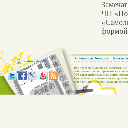
Замечат
ЧП «Под
«Самоле
формой
О компании
Контакты
Новости
У
Все права на материалы, размещенные 
собственностью и охраняются в соотве
"Об авторском праве и смежных правах
При любом использовании материалов с
или частичное воспроизведение матери