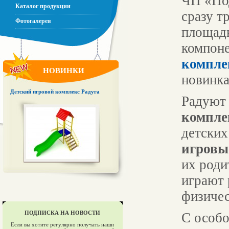
ЧП «Под
Каталог продукции
сразу т
Фотогалерея
площадк
компоне
компле
НОВИНКИ
новинка
Детский игровой комплекс Радуга
Радуют
компле
детских
игровы
их роди
играют 
физиче
ПОДПИСКА НА НОВОСТИ
С особо
Если вы хотите регулярно получать наши