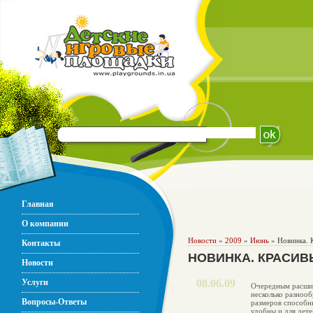
Главная
О компании
Новости
»
2009
»
Июнь
» Новинка. 
Контакты
НОВИНКА. КРАСИВ
Новости
Услуги
08.06.09
Очередным расшир
несколько разнооб
Вопросы-Ответы
размеров способны
удобны и для дете