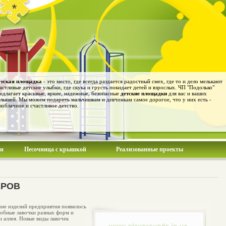
тская площадка
- это место, где всегда раздается радостный смех, где то и дело мелькают
астливые детские улыбки, где скука и грусть покидает детей и взрослых. ЧП "Подолько"
едлагает красивые, яркие, надежные, безопасные
детские площадки
для вас и ваших
лышей. Мы можем подарить мальчишкам и девчонкам самое дорогое, что у них есть -
зоблачное и счастливое детство.
ии
Песочница с крышкой
Реализованные проекты
ЕРОВ
чне изделий предприятия появилось
удобные лавочки разных форм и
и аллея. Новые виды лавочек