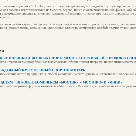
готовления изделий в ЧП «Подолько» только натуральные, прошедшие строгую проверку и
я для лавочек изготавливаются из массива дерева, поверхность тщательно шлифуется, обра
деформацию сиденья в условиях повышенной влажности, затем происходит окрашивание 
асками.
металлический каркас, что делает конструкцию устойчивой и прочной, а также долговечной
таны (анодированы, окрашены), крепежные элементы отличаются особой прочностью и дол
ия
НЫЕ НОВИНКИ ДЛЯ ЮНЫХ СПОРТСМЕНОВ: СПОРТИВНЫЙ ГОРОДОК И СПОР
енты и тренажеры, подобранные в комплексах, обеспечивают нагрузку на все мышцы растущ
 НАДЕЖНЫЙ КАЧЕСТВЕННЫЙ СПОРТИНВЕНТАРЬ
лиям специалистов предприятия, любой желающий может купить качественный и надежный с
 ДЕТЯМ – ИГРОВЫЕ КОМПЛЕКСЫ «МОСТИК», « МОСТИК 2» И «МИНИ»
ми и неповторимой формой комплексы «Мостик» и «Мостик 2», созданные на основе детски