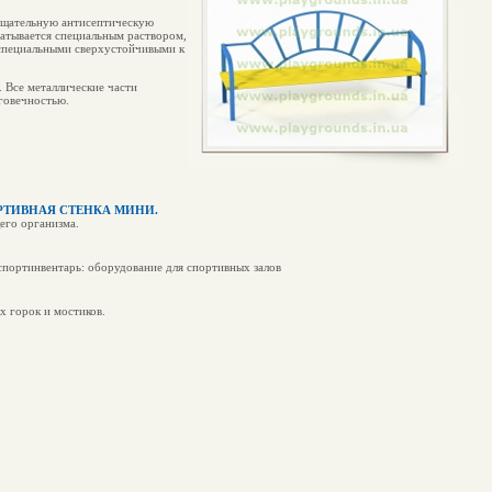
 тщательную антисептическую
батывается специальным раствором,
специальными сверхустойчивыми к
. Все металлические части
говечностью.
ТИВНАЯ СТЕНКА МИНИ.
его организма.
портинвентарь: оборудование для спортивных залов
х горок и мостиков.