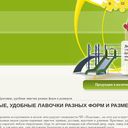
Де
сч
пр
ма
бе
Продукция в налич
Красивые, удобные лавочки разных форм и размеров
ЫЕ, УДОБНЫЕ ЛАВОЧКИ РАЗНЫХ ФОРМ И РАЗМ
ением ассортимента в начале лета радуют специалисты ЧП «Подолько», на этот раз в пере
разных видов садово-парковых лавочек: прямые, дуговые, короткие и длинные. Красивые, 
 украсить любую территорию, будь то детская площадка или обычный двор, парк, сквер ил
й, и для взрослых, они абсолютно безопасны и не наносят вред окружающей среде.