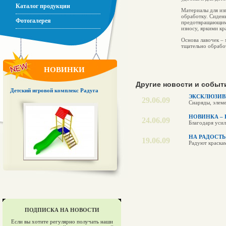
Каталог продукции
Материалы для из
обработку. Сидень
Фотогалерея
предотвращающим 
износу, яркими кр
Основа лавочек – 
тщательно обрабо
НОВИНКИ
Другие новости и событ
Детский игровой комплекс Радуга
ЭКСКЛЮЗИВ
29.06.09
Снаряды, элем
НОВИНКА –
24.06.09
Благодаря уси
НА РАДОСТЬ
19.06.09
Радуют краска
ПОДПИСКА НА НОВОСТИ
Если вы хотите регулярно получать наши