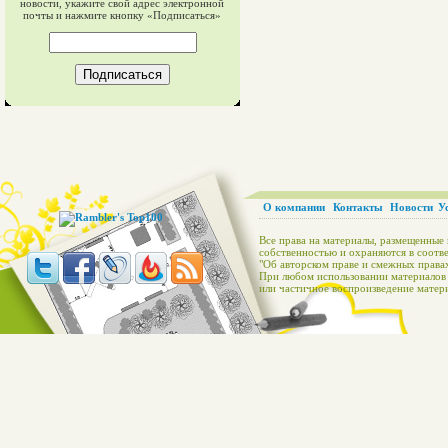
новости, укажите свой адрес электронной
почты и нажмите кнопку «Подписаться»
О компании
Контакты
Новости
У
Все права на материалы, размещенные 
собственностью и охраняются в соотве
"Об авторском праве и смежных правах
При любом использовании материалов с
или частичное воспроизведение матери