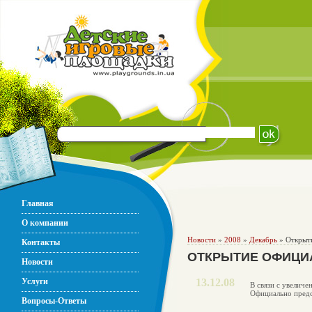
Главная
О компании
Новости
»
2008
»
Декабрь
» Открыти
Контакты
ОТКРЫТИЕ ОФИЦИ
Новости
Услуги
13.12.08
В связи с увелич
Официально предс
Вопросы-Ответы