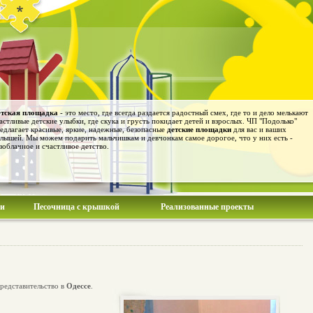
тская площадка
- это место, где всегда раздается радостный смех, где то и дело мелькают
астливые детские улыбки, где скука и грусть покидает детей и взрослых. ЧП "Подолько"
едлагает красивые, яркие, надежные, безопасные
детские площадки
для вас и ваших
лышей. Мы можем подарить мальчишкам и девчонкам самое дорогое, что у них есть -
зоблачное и счастливое детство.
ии
Песочница с крышкой
Реализованные проекты
редставительство в
Одессе
.