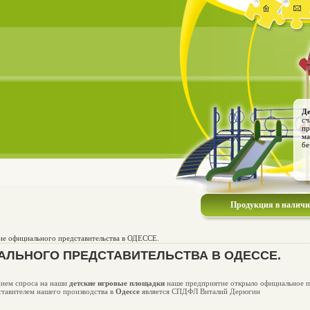
Де
сч
пр
ма
бе
Продукция в налич
е официального представительства в ОДЕССЕ.
АЛЬНОГО ПРЕДСТАВИТЕЛЬСТВА В ОДЕССЕ.
ением спроса на наши
детские игровые площадки
наше предприятие открыло официальное п
тавителем нашего производства в
Одессе
является СПДФЛ Виталий Дерюгин