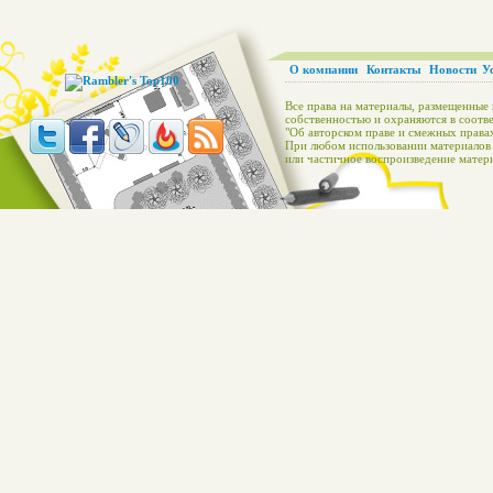
О компании
Контакты
Новости
У
Все права на материалы, размещенные 
собственностью и охраняются в соотве
"Об авторском праве и смежных правах
При любом использовании материалов с
или частичное воспроизведение матери