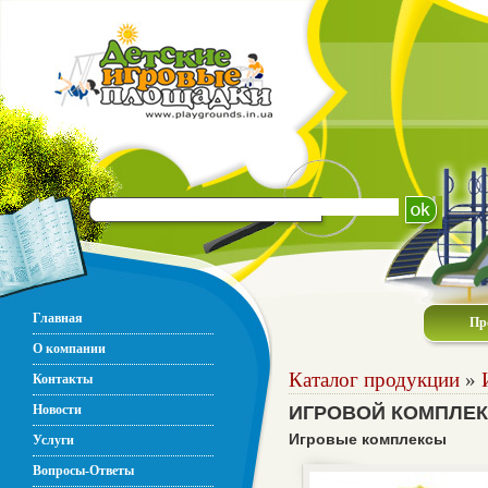
Главная
Пр
О компании
Каталог продукции
»
Контакты
Новости
ИГРОВОЙ КОМПЛЕКС
Игровые комплексы
Услуги
Вопросы-Ответы