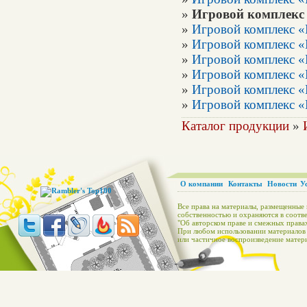
»
Игровой комплекс
»
Игровой комплекс 
»
Игровой комплекс 
»
Игровой комплекс 
»
Игровой комплекс 
»
Игровой комплекс 
»
Игровой комплекс 
Каталог продукции
»
О компании
Контакты
Новости
У
Все права на материалы, размещенные 
собственностью и охраняются в соотве
"Об авторском праве и смежных правах
При любом использовании материалов с
или частичное воспроизведение матери