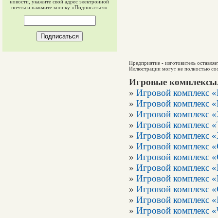
новости, укажите свой адрес электронной
почты и нажмите кнопку «Подписаться»
Предприятие - изготовитель оставляе
Иллюстрации могут не полностью соо
Игровые комплексы.
»
Игровой комплекс «
»
Игровой комплекс 
»
Игровой комплекс «
»
Игровой комплекс «
»
Игровой комплекс 
»
Игровой комплекс 
»
Игровой комплекс «
»
Игровой комплекс 
»
Игровой комплекс 
»
Игровой комплекс 
»
Игровой комплекс «
»
Игровой комплекс «