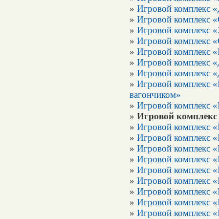
»
Игровой комплекс 
»
Игровой комплекс 
»
Игровой комплекс «
»
Игровой комплекс 
»
Игровой комплекс 
»
Игровой комплекс 
»
Игровой комплекс «
»
Игровой комплекс «
вагончиком»
»
Игровой комплекс 
»
Игровой комплекс
»
Игровой комплекс «
»
Игровой комплекс 
»
Игровой комплекс 
»
Игровой комплекс 
»
Игровой комплекс 
»
Игровой комплекс 
»
Игровой комплекс 
»
Игровой комплекс 
»
Игровой комплекс 