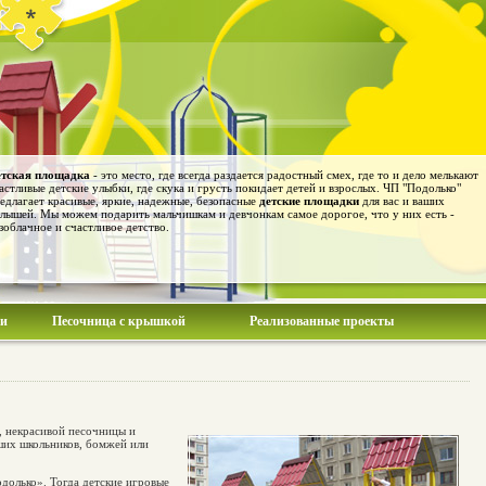
тская площадка
- это место, где всегда раздается радостный смех, где то и дело мелькают
астливые детские улыбки, где скука и грусть покидает детей и взрослых. ЧП "Подолько"
едлагает красивые, яркие, надежные, безопасные
детские площадки
для вас и ваших
лышей. Мы можем подарить мальчишкам и девчонкам самое дорогое, что у них есть -
зоблачное и счастливое детство.
ии
Песочница с крышкой
Реализованные проекты
й, некрасивой песочницы и
вших школьников, бомжей или
одолько». Тогда детские игровые