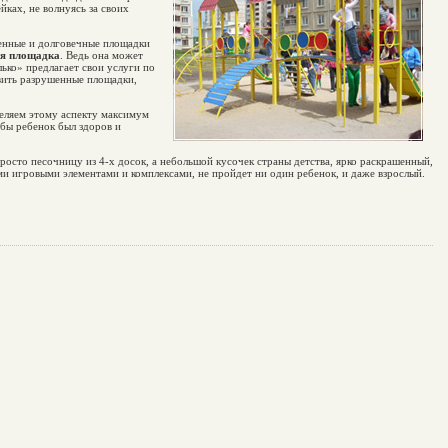
йках, не волнуясь за своих
венные и долговечные площадки
ая площадка
. Ведь она может
ько» предлагает свои услуги по
вить разрушенные площадки,
деляем этому аспекту максимум
обы ребенок был здоров и
росто песочницу из 4-х досок, а небольшой кусочек страны детства, ярко раскрашенный,
 игровыми элементами и комплексами, не пройдет ни один ребенок, и даже взрослый.