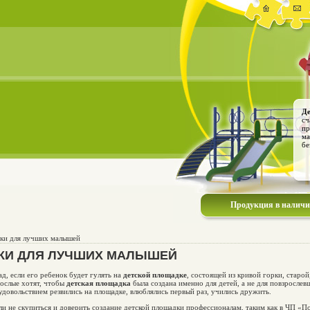
Де
сч
пр
ма
бе
Продукция в налич
ки для лучших малышей
КИ ДЛЯ ЛУЧШИХ МАЛЫШЕЙ
ад, если его ребенок будет гулять на
детской площадке
, состоящей из кривой горки, старо
рослые хотят, чтобы
детская площадка
была создана именно для детей, а не для повзросле
довольствием резвились на площадке, влюблялись первый раз, учились дружить.
ли не скупиться и доверить создание детской площадки профессионалам, таким как в ЧП «П