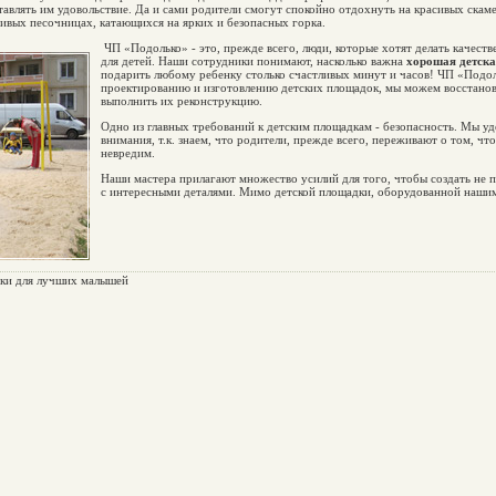
тавлять им удовольствие. Да и сами родители смогут спокойно отдохнуть на красивых скаме
ивых песочницах, катающихся на ярких и безопасных горка.
ЧП «Подолько» - это, прежде всего, люди, которые хотят делать качест
для детей. Наши сотрудники понимают, насколько важна
хорошая детск
подарить любому ребенку столько счастливых минут и часов! ЧП «Подол
проектированию и изготовлению детских площадок, мы можем восстано
выполнить их реконструкцию.
Одно из главных требований к детским площадкам - безопасность. Мы у
внимания, т.к. знаем, что родители, прежде всего, переживают о том, чт
невредим.
Наши мастера прилагают множество усилий для того, чтобы создать не п
с интересными деталями. Мимо детской площадки, оборудованной нашими
ки для лучших малышей