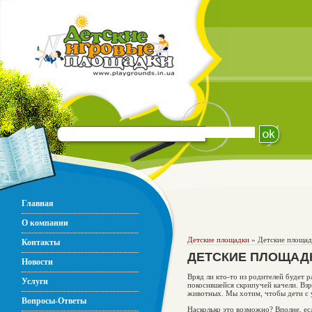
Главная
О компании
Детские площадки
» Детские площад
Контакты
ДЕТСКИЕ ПЛОЩАД
Новости
Вряд ли кто-то из родителей будет р
Услуги
покосившейся скрипучей качели. Вз
животных. Мы хотим, чтобы дети с у
Вопросы-Ответы
Насколько это возможно? Вполне, ес