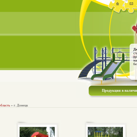
Де
сч
пр
ма
бе
Продукция в налич
область
» г. Донецк