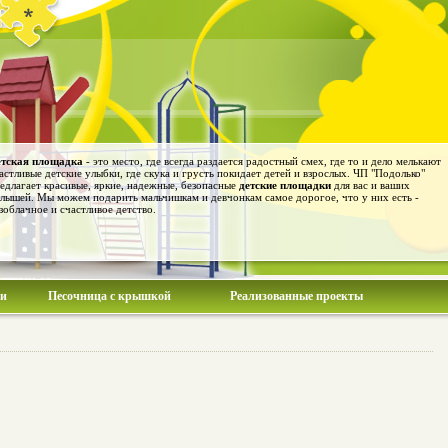
тская площадка
- это место, где всегда раздается радостный смех, где то и дело мелькают
астливые детские улыбки, где скука и грусть покидает детей и взрослых. ЧП "Подолько"
едлагает красивые, яркие, надежные, безопасные
детские площадки
для вас и ваших
лышей. Мы можем подарить мальчишкам и девчонкам самое дорогое, что у них есть -
зоблачное и счастливое детство.
ии
Песочница с крышкой
Реализованные проекты