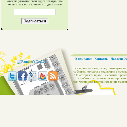
новости, укажите свой адрес электронной
почты и нажмите кнопку «Подписаться»
О компании
Контакты
Новости
У
Все права на материалы, размещенные 
собственностью и охраняются в соотве
"Об авторском праве и смежных правах
При любом использовании материалов с
или частичное воспроизведение матери