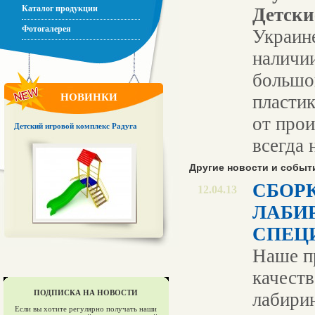
Каталог продукции
Детски
Фотогалерея
Украине
наличии
большо
НОВИНКИ
пластик
от прои
Детский игровой комплекс Радуга
всегда 
Другие новости и событ
СБОР
12.04.13
ЛАБИ
СПЕЦ
Наше п
качест
ПОДПИСКА НА НОВОСТИ
лабири
Если вы хотите регулярно получать наши