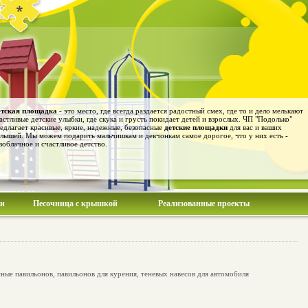
тская площадка
- это место, где всегда раздается радостный смех, где то и дело мелькают
астливые детские улыбки, где скука и грусть покидает детей и взрослых. ЧП "Подолько"
едлагает красивые, яркие, надежные, безопасные
детские площадки
для вас и ваших
лышей. Мы можем подарить мальчишкам и девчонкам самое дорогое, что у них есть -
зоблачное и счастливое детство.
ии
Песочница с крышкой
Реализованные проекты
ые павильонов, павильонов для курения, теневых навесов для автомобиля