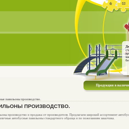
Де
сч
пр
ма
бе
Продукция в налич
ые павильоны производство.
ИЛЬОНЫ ПРОИЗВОДСТВО.
ьоны производство и продажа от производителя. Предлагаем широкий ассортимент автобусн
азличные автобусные павильоны стандартного образца и по пожеланиям заказчика.