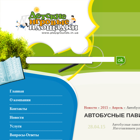
Главная
О компании
Новости
»
2015
»
Апрель
» Автобусн
Контакты
АВТОБУСНЫЕ ПАВ
Новости
Автобусные павил
Услуги
28.04.15
.Изготавливаем р
Вопросы-Ответы