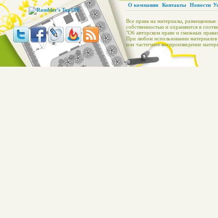
О компании
Контакты
Новости
У
Все права на материалы, размещенные 
собственностью и охраняются в соотве
"Об авторском праве и смежных правах
При любом использовании материалов с
или частичное воспроизведение матери