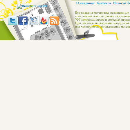
О компании
Контакты
Новости
У
Все права на материалы, размещенные 
собственностью и охраняются в соотве
"Об авторском праве и смежных правах
При любом использовании материалов с
или частичное воспроизведение матери