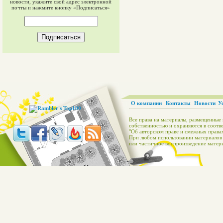
новости, укажите свой адрес электронной
почты и нажмите кнопку «Подписаться»
О компании
Контакты
Новости
У
Все права на материалы, размещенные 
собственностью и охраняются в соотве
"Об авторском праве и смежных правах
При любом использовании материалов с
или частичное воспроизведение матери