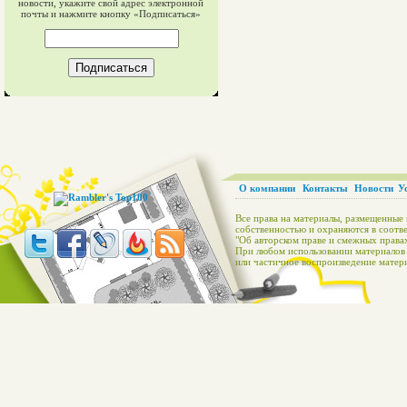
новости, укажите свой адрес электронной
почты и нажмите кнопку «Подписаться»
О компании
Контакты
Новости
У
Все права на материалы, размещенные 
собственностью и охраняются в соотве
"Об авторском праве и смежных правах
При любом использовании материалов с
или частичное воспроизведение матери