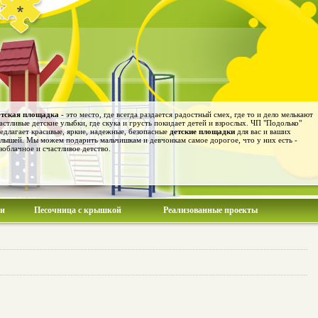
тская площадка
- это место, где всегда раздается радостный смех, где то и дело мелькают
астливые детские улыбки, где скука и грусть покидает детей и взрослых. ЧП "Подолько"
едлагает красивые, яркие, надежные, безопасные
детские площадки
для вас и ваших
лышей. Мы можем подарить мальчишкам и девчонкам самое дорогое, что у них есть -
зоблачное и счастливое детство.
ии
Песочница с крышкой
Реализованные проекты