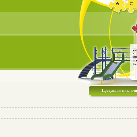
Де
сч
пр
ма
бе
Продукция в налич