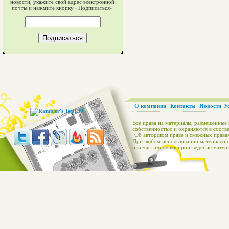
новости, укажите свой адрес электронной
почты и нажмите кнопку «Подписаться»
О компании
Контакты
Новости
У
Все права на материалы, размещенные 
собственностью и охраняются в соотве
"Об авторском праве и смежных правах
При любом использовании материалов с
или частичное воспроизведение матери