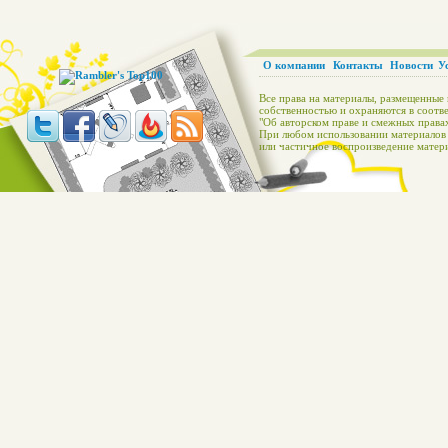
О компании
Контакты
Новости
У
Все права на материалы, размещенные 
собственностью и охраняются в соотве
"Об авторском праве и смежных правах
При любом использовании материалов с
или частичное воспроизведение матери