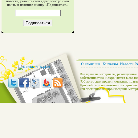
новости, укажите свой адрес электронной
почты и нажмите кнопку «Подписаться»
О компании
Контакты
Новости
У
Все права на материалы, размещенные 
собственностью и охраняются в соотве
"Об авторском праве и смежных правах
При любом использовании материалов с
или частичное воспроизведение матери