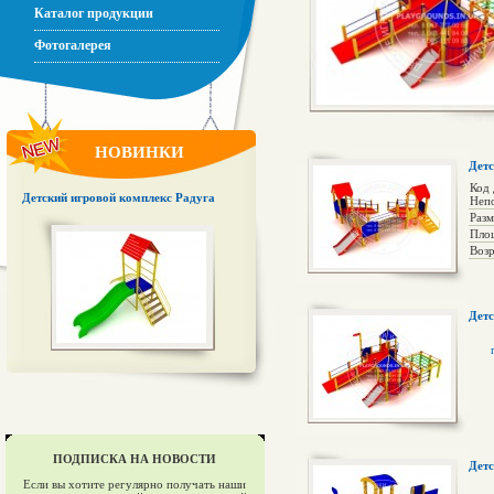
Каталог продукции
Фотогалерея
НОВИНКИ
Детс
Код 
Детский игровой комплекс Радуга
Непо
Раз
Пло
Возр
Детс
ПОДПИСКА НА НОВОСТИ
Детс
Если вы хотите регулярно получать наши