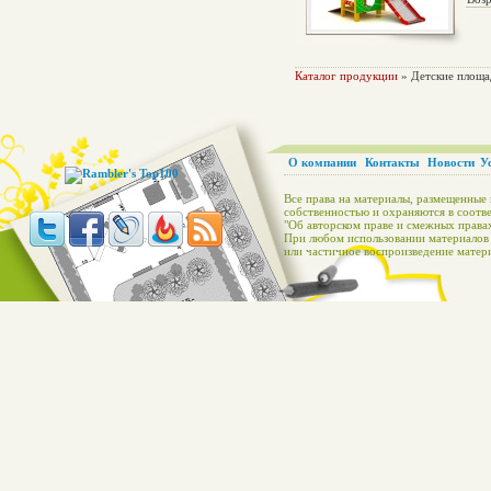
Каталог продукции
» Детские площа
О компании
Контакты
Новости
У
Все права на материалы, размещенные 
собственностью и охраняются в соотве
"Об авторском праве и смежных правах
При любом использовании материалов с
или частичное воспроизведение матери