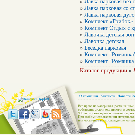
»
Лавка парковая без 
»
Лавка парковая со с
»
Лавка парковая дуго
»
Комплект «Грибок»
»
Комплект Отдых с 
»
Лавочка детская зон
»
Лавочка детская
»
Беседка парковая
»
Комплект "Ромашка
»
Комплект "Ромашка
Каталог продукции
»
О компании
Контакты
Новости
У
Все права на материалы, размещенные 
собственностью и охраняются в соотве
"Об авторском праве и смежных правах
При любом использовании материалов с
или частичное воспроизведение матери