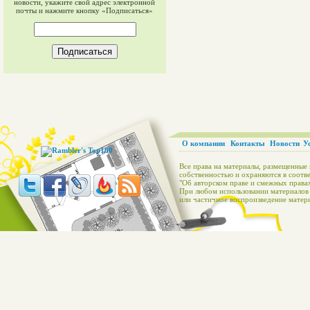
новости, укажите свой адрес электронной
почты и нажмите кнопку «Подписаться»
О компании
Контакты
Новости
У
Все права на материалы, размещенные 
собственностью и охраняются в соотве
"Об авторском праве и смежных правах
При любом использовании материалов с
или частичное воспроизведение матери