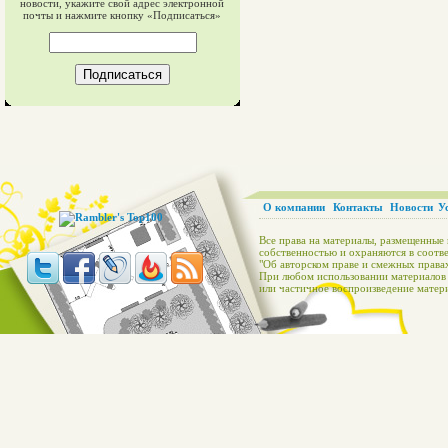
новости, укажите свой адрес электронной
почты и нажмите кнопку «Подписаться»
О компании
Контакты
Новости
У
Все права на материалы, размещенные 
собственностью и охраняются в соотве
"Об авторском праве и смежных правах
При любом использовании материалов с
или частичное воспроизведение матери