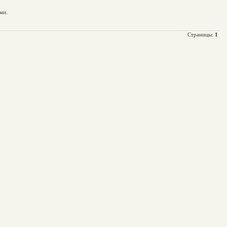
ми.
Страницы:
1