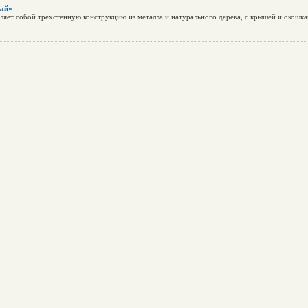
ый»
яет собой трехстенную конструкцию из металла и натурального дерева, с крышей и окошка