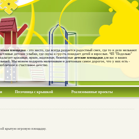
тская площадка
- это место, где всегда раздается радостный смех, где то и дело мелькают
астливые детские улыбки, где скука и грусть покидает детей и взрослых. ЧП "Подолько"
едлагает красивые, яркие, надежные, безопасные
детские площадки
для вас и ваших
лышей. Мы можем подарить мальчишкам и девчонкам самое дорогое, что у них есть -
зоблачное и счастливое детство.
ии
Песочница с крышкой
Реализованные проекты
обой крытую игровую площадку.