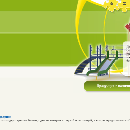
Де
сч
пр
ма
бе
Продукция в налич
дворик»
т из двух крытых башен, одна из которых с горкой и лестницей, а вторая представляет с