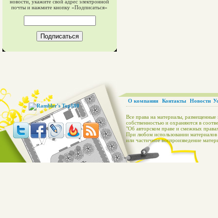
новости, укажите свой адрес электронной
почты и нажмите кнопку «Подписаться»
О компании
Контакты
Новости
У
Все права на материалы, размещенные 
собственностью и охраняются в соотве
"Об авторском праве и смежных правах
При любом использовании материалов с
или частичное воспроизведение матери