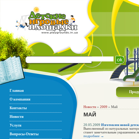
Главная
Прод
О компании
Новости
»
2009
» Май
Контакты
МАЙ
Новости
20.05.2009
Изготовлен новой детс
Услуги
Выполненный из натуральных матери
станет замечательным украшением л
Вопросы-Ответы
подробнее →