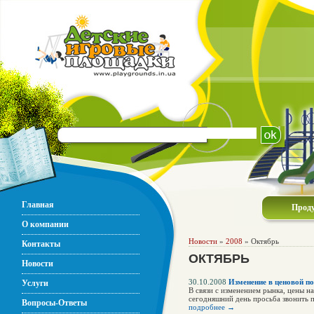
Главная
Прод
О компании
Новости
»
2008
» Октябрь
Контакты
ОКТЯБРЬ
Новости
30.10.2008
Изменение в ценовой п
Услуги
В связи с изменением рынка, цены н
сегодняшний день просьба звонить 
Вопросы-Ответы
подробнее →