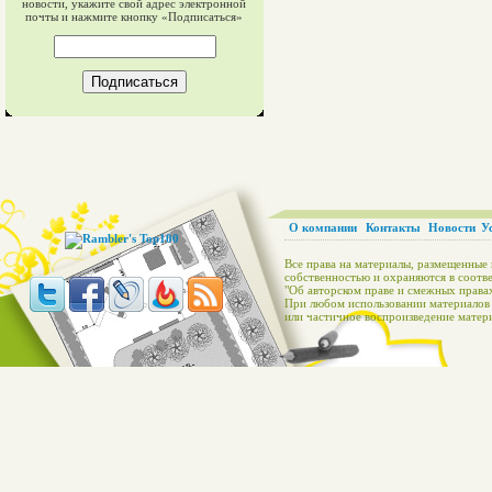
новости, укажите свой адрес электронной
почты и нажмите кнопку «Подписаться»
О компании
Контакты
Новости
У
Все права на материалы, размещенные 
собственностью и охраняются в соотве
"Об авторском праве и смежных правах
При любом использовании материалов с
или частичное воспроизведение матери